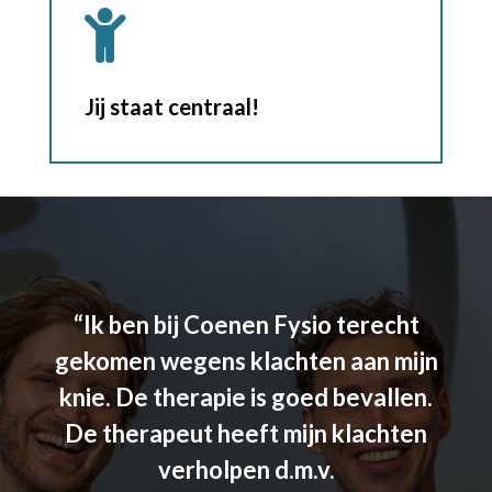

Jij staat centraal!
k en
“
Ik ben bij Coenen Fysio terecht
“
hele
gekomen wegens klachten aan mijn
Jar
ar
knie. De therapie is goed bevallen.
p
nder
De therapeut heeft mijn klachten
be
pt je
verholpen d.m.v.
o